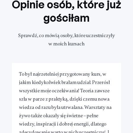
Opinie osób, które już
gościłam
Sprawdź, co mówią osoby, które uczestniczyły
w moich kursach
To był najrzetelniej przygotowany kurs, w
jakim kiedykolwiek brałam udział. Przerósł
wszystkie moje oczekiwania! Teoria zawsze
szła w parze z praktyką, dzięki czemu nowa
wiedza od razu była utrwalana. Warsztaty na
żywo także okazały się świetne – pełne
wiedzy, inspiracji i dobrej energii, dlatego
zdecydowanie warto w nich uczestniczyć. I