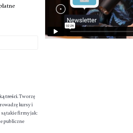
płatne
ą treści.
Tworzę
 Prowadzę kursy i
ą takie firmy jak:
je publiczne