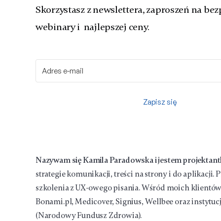
Skorzystasz z newslettera, zaproszeń na bez
webinary i najlepszej ceny.
Zapisz się
Nazywam się Kamila Paradowska i jestem projektantk
strategie komunikacji, treści na strony i do aplikacji.
szkolenia z UX-owego pisania. Wśród moich klientów s
Bonami.pl, Medicover, Signius, Wellbee oraz instytuc
(Narodowy Fundusz Zdrowia).