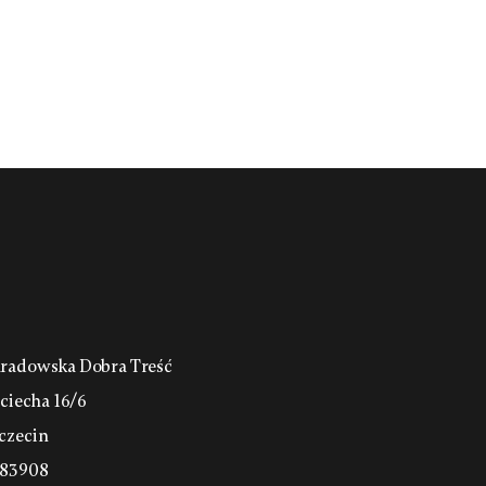
radowska Dobra Treść
jciecha 16/6
czecin
683908