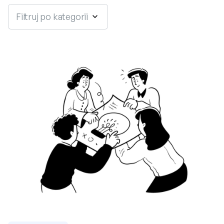
Filtruj po kategorii
expand_more