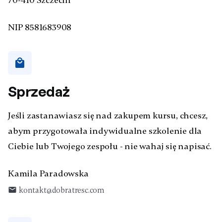
70-410 Szczecin
NIP 8581683908
local_mall
Sprzedaż
Jeśli zastanawiasz się nad zakupem kursu, chcesz,
abym przygotowała indywidualne szkolenie dla
Ciebie lub Twojego zespołu - nie wahaj się napisać.
Kamila Paradowska
email
kontakt@dobratresc.com