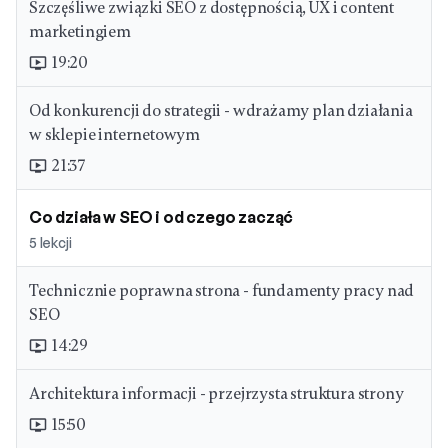
Szczęśliwe związki SEO z dostępnością, UX i content
marketingiem
19:20
ondemand_video
Od konkurencji do strategii - wdrażamy plan działania
w sklepie internetowym
21:37
ondemand_video
Co działa w SEO i od czego zacząć
5
lekcji
Technicznie poprawna strona - fundamenty pracy nad
SEO
14:29
ondemand_video
Architektura informacji - przejrzysta struktura strony
15:50
ondemand_video