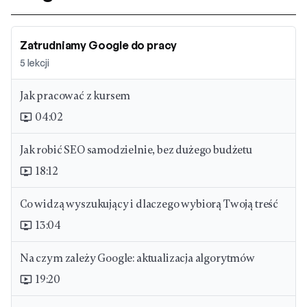
Zatrudniamy Google do pracy
5
lekcji
Jak pracować z kursem
04:02
ondemand_video
Jak robić SEO samodzielnie, bez dużego budżetu
18:12
ondemand_video
Co widzą wyszukujący i dlaczego wybiorą Twoją treść
13:04
ondemand_video
Na czym zależy Google: aktualizacja algorytmów
19:20
ondemand_video