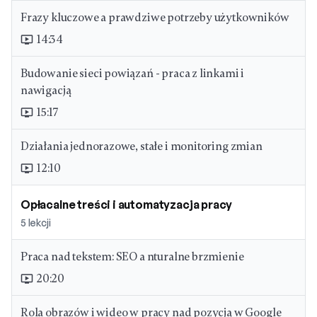
Frazy kluczowe a prawdziwe potrzeby użytkowników
14:34
ondemand_video
Budowanie sieci powiązań - praca z linkami i
nawigacją
15:17
ondemand_video
Działania jednorazowe, stałe i monitoring zmian
12:10
ondemand_video
Opłacalne treści i automatyzacja pracy
5
lekcji
Praca nad tekstem: SEO a nturalne brzmienie
20:20
ondemand_video
Rola obrazów i wideo w pracy nad pozycją w Google