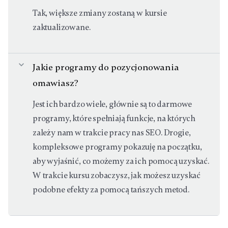
Tak, większe zmiany zostaną w kursie
zaktualizowane.
expand_more
Jakie programy do pozycjonowania
omawiasz?
Jest ich bardzo wiele, głównie są to darmowe
programy, które spełniają funkcje, na których
zależy nam w trakcie pracy nas SEO. Drogie,
kompleksowe programy pokazuję na początku,
aby wyjaśnić, co możemy za ich pomocą uzyskać.
W trakcie kursu zobaczysz, jak możesz uzyskać
podobne efekty za pomocą tańszych metod.