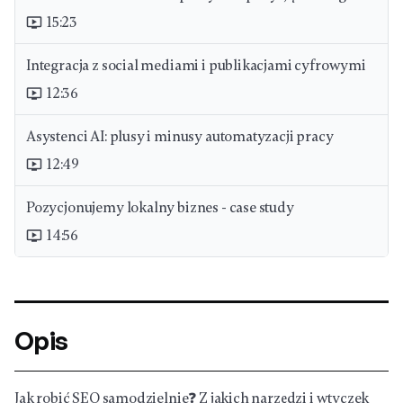
15:23
ondemand_video
Integracja z social mediami i publikacjami cyfrowymi
12:36
ondemand_video
Asystenci AI: plusy i minusy automatyzacji pracy
12:49
ondemand_video
Pozycjonujemy lokalny biznes - case study
14:56
ondemand_video
Opis
Jak robić SEO samodzielnie❓ Z jakich narzędzi i wtyczek