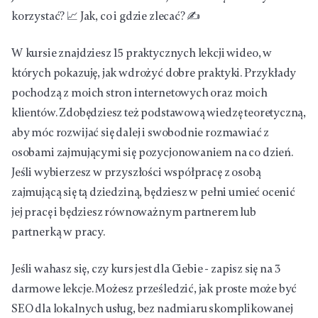
korzystać? 📈 Jak, co i gdzie zlecać? ✍️
W kursie znajdziesz 15 praktycznych lekcji wideo, w
których pokazuję, jak wdrożyć dobre praktyki. Przykłady
pochodzą z moich stron internetowych oraz moich
klientów. Zdobędziesz też podstawową wiedzę teoretyczną,
aby móc rozwijać się dalej i swobodnie rozmawiać z
osobami zajmującymi się pozycjonowaniem na co dzień.
Jeśli wybierzesz w przyszłości współpracę z osobą
zajmującą się tą dziedziną, będziesz w pełni umieć ocenić
jej pracę i będziesz równoważnym partnerem lub
partnerką w pracy.
Jeśli wahasz się, czy kurs jest dla Ciebie - zapisz się na 3
darmowe lekcje. Możesz prześledzić, jak proste może być
SEO dla lokalnych usług, bez nadmiaru skomplikowanej