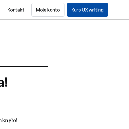
Kontakt
Moje konto
Kurs UX writing
a!
mknęło!