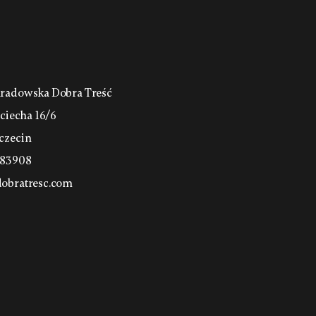
radowska Dobra Treść
jciecha 16/6
czecin
683908
obratresc.com