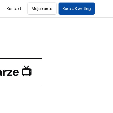
Kontakt
Moje konto
Kurs UX writing
rze 📺