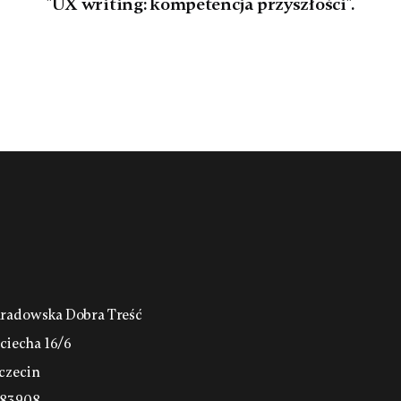
"UX writing: kompetencja przyszłości".
radowska Dobra Treść
jciecha 16/6
czecin