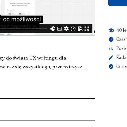
school
40
le
watch_later
Czas 
bar_chart
Pozi
cy do świata UX writingu dla
mode
Zada
iesz się wszystkiego, przećwiczysz
verified_user
Certy