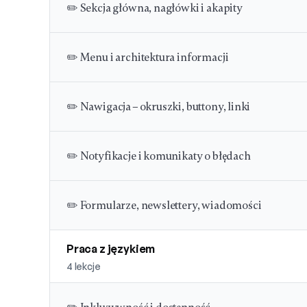
✏️ Sekcja główna, nagłówki i akapity
✏️ Menu i architektura informacji
✏️ Nawigacja – okruszki, buttony, linki
✏️ Notyfikacje i komunikaty o błędach
✏️ Formularze, newslettery, wiadomości
Praca z językiem
4
lekcje