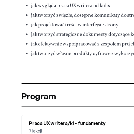
jak wygląda praca UX writera od kulis
jak tworzyć zwięzłe, dostępne komunikaty do stro
jak projektować treści w interfejsie strony
jak tworzyć strategiczne dokumenty dotyczące 
jak efektywnie współpracować z zespołem proj
jak tworzyć własne produkty cyfrowe z wykorzy
Program
Praca UX writera/ki - fundamenty
7
lekcji