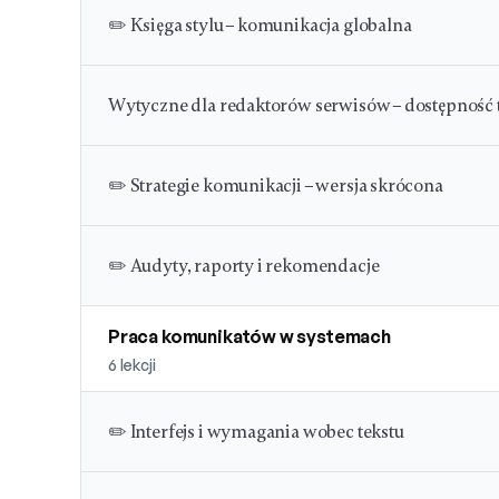
✏️ Księga stylu – komunikacja globalna
Wytyczne dla redaktorów serwisów – dostępność t
✏️ Strategie komunikacji – wersja skrócona
✏️ Audyty, raporty i rekomendacje
Praca komunikatów w systemach
6
lekcji
✏️ Interfejs i wymagania wobec tekstu