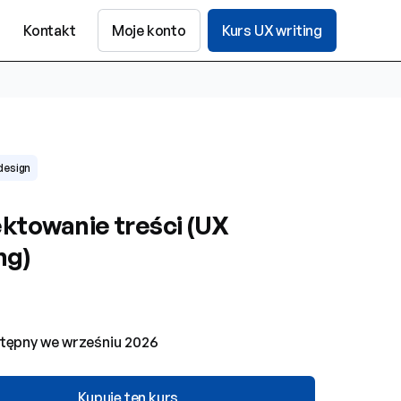
Kontakt
Moje konto
Kurs UX writing
design
ektowanie treści (UX
ng)
tępny we wrześniu 2026
Kupuję ten kurs