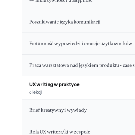
✏️ Inkluzywność i dostępność
Poszukiwanie języka komunikacji
Fortunność wypowiedzi i emocje użytkowników
Praca warsztatowa nad językiem produktu - case s
UX writing w praktyce
6
lekcji
Brief kreatywny i wywiady
Rola UX writera/ki w zespole