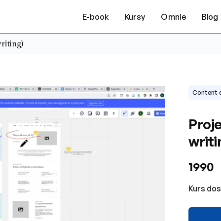
E-book
Kursy
O mnie
Blog
riting)
Content 
Proj
writi
1990
Kurs dos