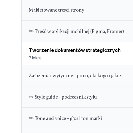
Makietowane treści strony
✏️ Treść w aplikacji mobilnej (Figma, Framer)
Tworzenie dokumentów strategicznych
7
lekcji
Założenia i wytyczne – po co, dla kogo i jakie
✏️ Style guide – podręcznik stylu
✏️ Tone and voice – głos i ton marki