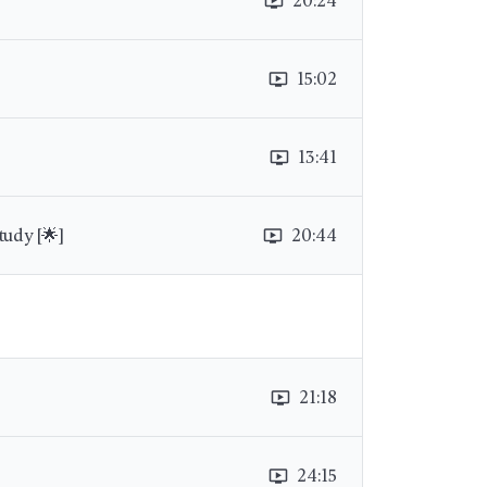
20:24
ondemand_video
15:02
ondemand_video
13:41
ondemand_video
tudy [🌟]
20:44
ondemand_video
21:18
ondemand_video
24:15
ondemand_video