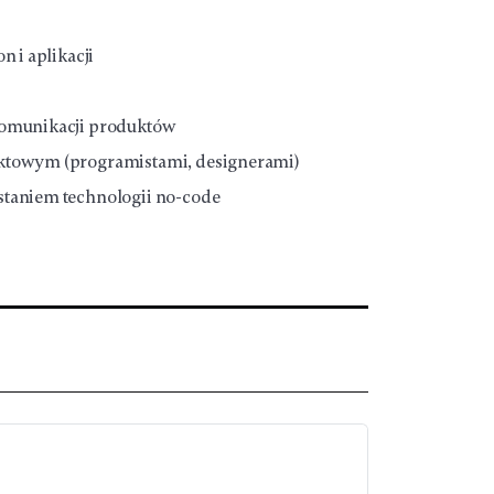
n i aplikacji
komunikacji produktów
ektowym (programistami, designerami)
staniem technologii no-code