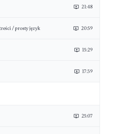
21:48
ondemand_video
reści / prosty język
20:59
ondemand_video
15:29
ondemand_video
17:39
ondemand_video
25:07
ondemand_video