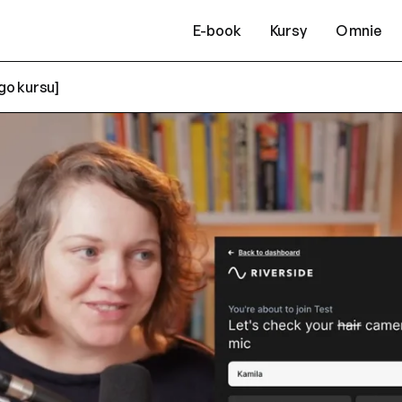
E-book
Kursy
O mnie
ego kursu]