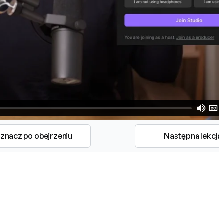
znacz po obejrzeniu
Następna lekcj