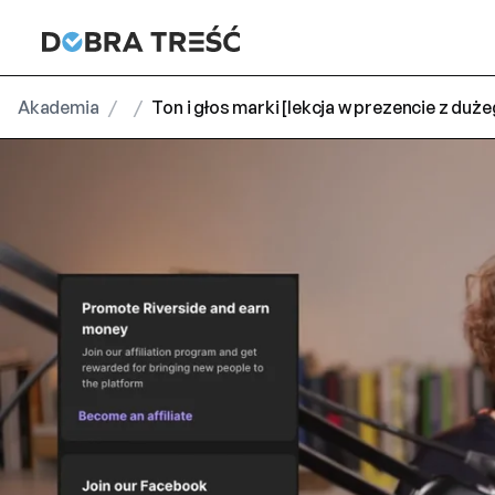
Akademia
/
/
Ton i głos marki [lekcja w prezencie z duż