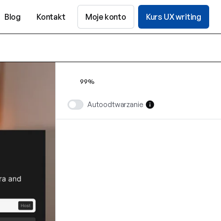
Blog
Kontakt
Moje konto
Kurs UX writing
99%
info
Autoodtwarzanie